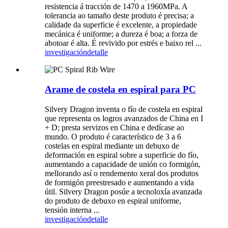
resistencia á tracción de 1470 a 1960MPa. A
tolerancia ao tamaño deste produto é precisa; a
calidade da superficie é excelente, a propiedade
mecánica é uniforme; a dureza é boa; a forza de
abotoar é alta. É revivido por estrés e baixo rel ...
investigación
detalle
Arame de costela en espiral para PC
Silvery Dragon inventa o fío de costela en espiral
que representa os logros avanzados de China en I
+ D; presta servizos en China e dedícase ao
mundo. O produto é característico de 3 a 6
costelas en espiral mediante un debuxo de
deformación en espiral sobre a superficie do fío,
aumentando a capacidade de unión co formigón,
mellorando así o rendemento xeral dos produtos
de formigón preestresado e aumentando a vida
útil. Silvery Dragon posúe a tecnoloxía avanzada
do produto de debuxo en espiral uniforme,
tensión interna ...
investigación
detalle