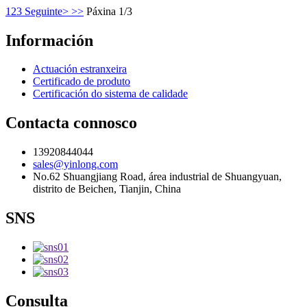
1
2
3
Seguinte>
>>
Páxina 1/3
Información
Actuación estranxeira
Certificado de produto
Certificación do sistema de calidade
Contacta connosco
13920844044
sales@yinlong.com
No.62 Shuangjiang Road, área industrial de Shuangyuan,
distrito de Beichen, Tianjin, China
SNS
Consulta