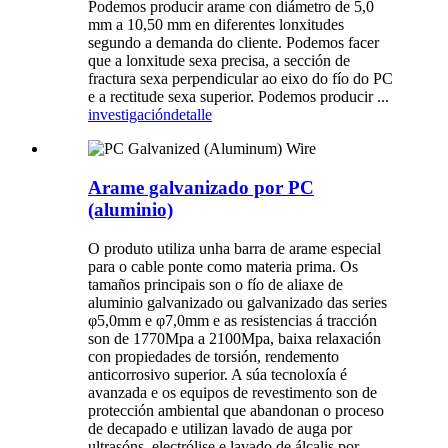
Podemos producir arame con diámetro de 5,0
mm a 10,50 mm en diferentes lonxitudes
segundo a demanda do cliente. Podemos facer
que a lonxitude sexa precisa, a sección de
fractura sexa perpendicular ao eixo do fío do PC
e a rectitude sexa superior. Podemos producir ...
investigación
detalle
Arame galvanizado por PC
(aluminio)
O produto utiliza unha barra de arame especial
para o cable ponte como materia prima. Os
tamaños principais son o fío de aliaxe de
aluminio galvanizado ou galvanizado das series
φ5,0mm e φ7,0mm e as resistencias á tracción
son de 1770Mpa a 2100Mpa, baixa relaxación
con propiedades de torsión, rendemento
anticorrosivo superior. A súa tecnoloxía é
avanzada e os equipos de revestimento son de
protección ambiental que abandonan o proceso
de decapado e utilizan lavado de auga por
ultrasóns, electrólise e lavado de álcalis por