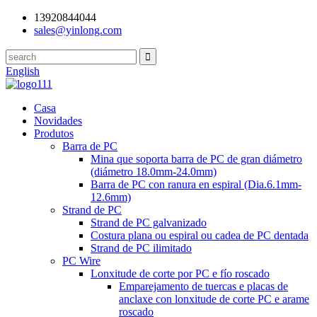
13920844044
sales@yinlong.com
English
Casa
Novidades
Produtos
Barra de PC
Mina que soporta barra de PC de gran diámetro
(diámetro 18.0mm-24.0mm)
Barra de PC con ranura en espiral (Dia.6.1mm-
12.6mm)
Strand de PC
Strand de PC galvanizado
Costura plana ou espiral ou cadea de PC dentada
Strand de PC ilimitado
PC Wire
Lonxitude de corte por PC e fío roscado
Emparejamento de tuercas e placas de
anclaxe con lonxitude de corte PC e arame
roscado