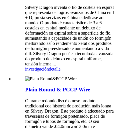
Silvery Dragon inventa o fío de costela en espiral
que representa os logros avanzados de China en I
+ D; presta servizos en China e dedícase ao
mundo. O produto é característico de 3 a 6
costelas en espiral mediante un debuxo de
deformación en espiral sobre a superficie do fío,
aumentando a capacidade de unión co formigón,
mellorando así o rendemento xeral dos produtos
de formigón preestresado e aumentando a vida
útil. Silvery Dragon posúe a tecnoloxía avanzada
do produto de debuxo en espiral uniforme,
tensión interna ...
investigación
detalle
Plain Round & PCCP Wire
O arame redondo liso é o noso produto
tradicional coa historia de produción máis longa
en Silvery Dragon. Este produto é adecuado para
traveseiras de formigón pretensado, placa de
formigón e tubos de formigón, etc. O seu
diámetro vai de .04,0mm a φ12,0mm e