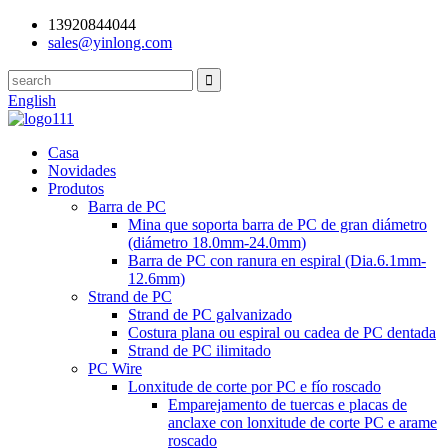
13920844044
sales@yinlong.com
English
Casa
Novidades
Produtos
Barra de PC
Mina que soporta barra de PC de gran diámetro
(diámetro 18.0mm-24.0mm)
Barra de PC con ranura en espiral (Dia.6.1mm-
12.6mm)
Strand de PC
Strand de PC galvanizado
Costura plana ou espiral ou cadea de PC dentada
Strand de PC ilimitado
PC Wire
Lonxitude de corte por PC e fío roscado
Emparejamento de tuercas e placas de
anclaxe con lonxitude de corte PC e arame
roscado