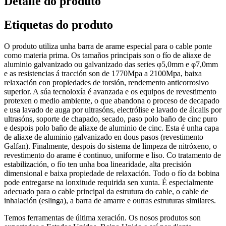
Detalle do produto
Etiquetas do produto
O produto utiliza unha barra de arame especial para o cable ponte
como materia prima. Os tamaños principais son o fío de aliaxe de
aluminio galvanizado ou galvanizado das series φ5,0mm e φ7,0mm
e as resistencias á tracción son de 1770Mpa a 2100Mpa, baixa
relaxación con propiedades de torsión, rendemento anticorrosivo
superior. A súa tecnoloxía é avanzada e os equipos de revestimento
protexen o medio ambiente, o que abandona o proceso de decapado
e usa lavado de auga por ultrasóns, electrólise e lavado de álcalis por
ultrasóns, soporte de chapado, secado, paso polo baño de cinc puro
e despois polo baño de aliaxe de aluminio de cinc. Esta é unha capa
de aliaxe de aluminio galvanizado en dous pasos (revestimento
Galfan). Finalmente, despois do sistema de limpeza de nitróxeno, o
revestimento do arame é continuo, uniforme e liso. Co tratamento de
estabilización, o fío ten unha boa linearidade, alta precisión
dimensional e baixa propiedade de relaxación. Todo o fío da bobina
pode entregarse na lonxitude requirida sen xunta. É especialmente
adecuado para o cable principal da estrutura do cable, o cable de
inhalación (eslinga), a barra de amarre e outras estruturas similares.
Temos ferramentas de última xeración. Os nosos produtos son