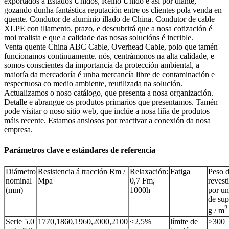
exportados a Estados Unidos, Reino Unido e así por diante,
gozando dunha fantástica reputación entre os clientes pola venda en
quente. Condutor de aluminio illado de China. Condutor de cable
XLPE con illamento. prazo, e descubrirá que a nosa cotización é
moi realista e que a calidade das nosas solucións é incrible.
Venta quente China ABC Cable, Overhead Cable, polo que tamén
funcionamos continuamente. nós, centrámonos na alta calidade, e
somos conscientes da importancia da protección ambiental, a
maioría da mercadoría é unha mercancía libre de contaminación e
respectuosa co medio ambiente, reutilizada na solución.
Actualizamos o noso catálogo, que presenta a nosa organización.
Detalle e abrangue os produtos primarios que presentamos. Tamén
pode visitar o noso sitio web, que inclúe a nosa liña de produtos
máis recente. Estamos ansiosos por reactivar a conexión da nosa
empresa.
Parámetros clave e estándares de referencia
Diámetro
Resistencia á tracción Rm /
Relaxación:
Fatiga
Peso 
nominal
Mpa
0,7 Fm,
revest
(mm)
1000h
por un
de sup
2
g / m
Serie 5.0
1770,1860,1960,2000,2100
≤2,5%
límite de
≥300