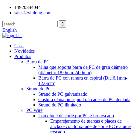
13920844044
sales@yinlong.com
English
Casa
Novidades
Produtos
Barra de PC
Mina que soporta barra de PC de gran diámetro
(diámetro 18.0mm-24.0mm)
Barra de PC con ranura en espiral (Dia.6.1mm-
12.6mm)
Strand de PC
Strand de PC galvanizado
Costura plana ou espiral ou cadea de PC dentada
Strand de PC ilimitado
PC Wire
Lonxitude de corte por PC e fío roscado
Emparejamento de tuercas e placas de
anclaxe con lonxitude de corte PC e arame
roscado