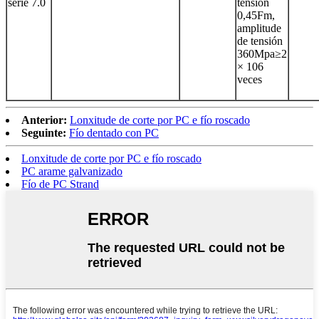
serie 7.0
tensión
0,45Fm,
amplitude
de tensión
360Mpa≥2
× 106
veces
Anterior:
Lonxitude de corte por PC e fío roscado
Seguinte:
Fío dentado con PC
Lonxitude de corte por PC e fío roscado
PC arame galvanizado
Fío de PC Strand